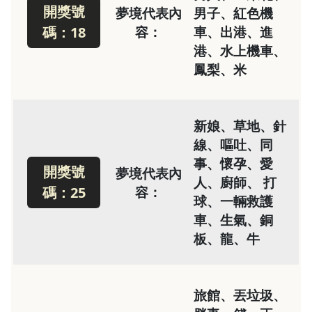
開獎號
夢境代表內
男子、紅色機
碼：18
容：
車、出港、進
港、水上機車、
鳳梨、米
新娘、草地、針
線、嘔吐、同
事、懷孕、愛
開獎號
夢境代表內
人、廚師、 打
碼：25
容：
球、一輛救護
車、生氣、銅
板、龍、牛
旅館、丟垃圾、