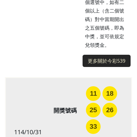
個選號中，如有二
個以上（含二個號
碼）對中當期開出
之五個號碼，即為
中獎，並可依規定
兌領獎金。
更多關於今彩539
11
18
25
26
開獎號碼
33
114/10/31