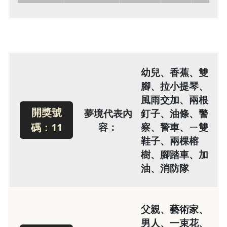
幼兒、香蕉、雙
腳、拉小提琴、
風雨交加、兩根
開獎號
夢境代表內
釘子、油條、警
碼：11
容：
察、警車、ㄧ雙
鞋子、兩棵榕
樹、腳踏車、加
油、消防隊
父親、藝術家、
男人、一束花、