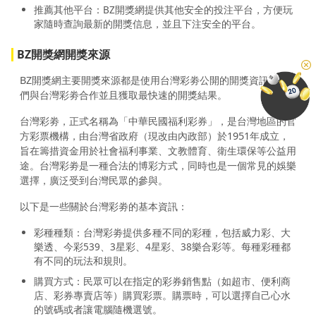
推薦其他平台：BZ開獎網提供其他安全的投注平台，方便玩
家隨時查詢最新的開獎信息，並且下注安全的平台。
BZ開獎網開獎來源
BZ開獎網主要開獎來源都是使用台灣彩劵公開的開獎資訊，我
們與台灣彩劵合作並且獲取最快速的開獎結果。
台灣彩劵，正式名稱為「中華民國福利彩券」，是台灣地區的官
方彩票機構，由台灣省政府（現改由內政部）於1951年成立，
旨在籌措資金用於社會福利事業、文教體育、衛生環保等公益用
途。台灣彩劵是一種合法的博彩方式，同時也是一個常見的娛樂
選擇，廣泛受到台灣民眾的參與。
以下是一些關於台灣彩劵的基本資訊：
彩種種類：台灣彩劵提供多種不同的彩種，包括威力彩、大
樂透、今彩539、3星彩、4星彩、38樂合彩等。每種彩種都
有不同的玩法和規則。
購買方式：民眾可以在指定的彩券銷售點（如超市、便利商
店、彩券專賣店等）購買彩票。購票時，可以選擇自己心水
的號碼或者讓電腦隨機選號。