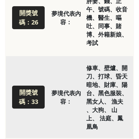
胖妻、錢、正
午、號碼、收音
開獎號
夢境代表內
機、醫生、嘔
碼：26
容：
吐、同事、賭
博、外籍新娘、
考試
修車、壁爐、開
刀、打球、昏天
暗地、財庫、陽
開獎號
夢境代表內
台、黑色服裝、
碼：33
容：
黑女人、 漁夫
、大狗、 山
上、 法庭、鳳
凰鳥