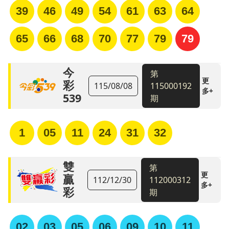
39
46
49
54
61
63
64
65
66
68
70
77
79
79
今
第
更
彩
115/08/08
115000192
多+
539
期
1
05
11
24
31
32
雙
第
更
贏
112/12/30
112000312
多+
彩
期
02
03
05
06
09
10
11