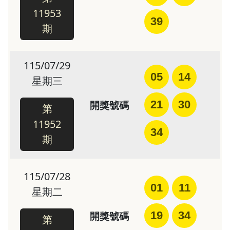
11953
39
期
115/07/29
05
14
星期三
21
30
開獎號碼
第
11952
34
期
115/07/28
01
11
星期二
19
34
開獎號碼
第