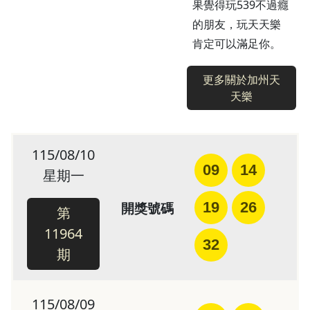
果覺得玩539不過癮
的朋友，玩天天樂
肯定可以滿足你。
更多關於加州天
天樂
115/08/10
09
14
星期一
19
26
開獎號碼
第
11964
32
期
115/08/09