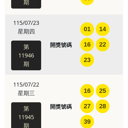
期
115/07/23
01
14
星期四
16
22
開獎號碼
第
11946
23
期
115/07/22
16
25
星期三
27
28
開獎號碼
第
11945
39
期