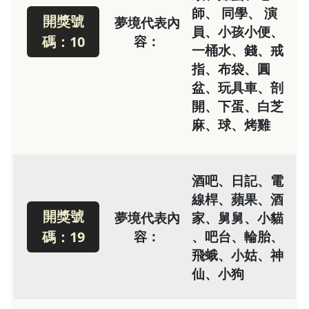
師、 同學、 演
開獎號
夢境代表內
員、小孩小便、
碼：10
容：
一桶水、錢、戒
指、布袋、圓
盆、玩具車、剖
開、下蛋、白芝
麻、球、烤雞
酒吧、日記、電
線桿、蘋果、酒
開獎號
夢境代表內
家、舅舅、小貓
碼：19
容：
、吧台、輪胎、
飛蛾、小姑、神
仙、小狗