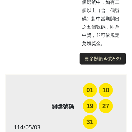
個選號中，如有二
個以上（含二個號
碼）對中當期開出
之五個號碼，即為
中獎，並可依規定
兌領獎金。
更多關於今彩539
01
10
19
27
開獎號碼
31
114/05/03