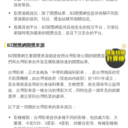
很有幫助。
彩票遊戲資訊：除了開獎結果，BZ開獎網也提供有關不同彩
票遊戲的規則、玩法、獎金結構等相關信息。
推薦其他平台：BZ開獎網提供其他安全的投注平台，方便玩
家隨時查詢最新的開獎信息，並且下注安全的平台。
BZ開獎網開獎來源
BZ開獎網主要開獎來源都是使用台灣彩劵公開的開獎資訊，我
們與台灣彩劵合作並且獲取最快速的開獎結果。
台灣彩劵，正式名稱為「中華民國福利彩券」，是台灣地區的官
方彩票機構，由台灣省政府（現改由內政部）於1951年成立，
旨在籌措資金用於社會福利事業、文教體育、衛生環保等公益用
途。台灣彩劵是一種合法的博彩方式，同時也是一個常見的娛樂
選擇，廣泛受到台灣民眾的參與。
以下是一些關於台灣彩劵的基本資訊：
彩種種類：台灣彩劵提供多種不同的彩種，包括威力彩、大
樂透、今彩539、3星彩、4星彩、38樂合彩等。每種彩種都