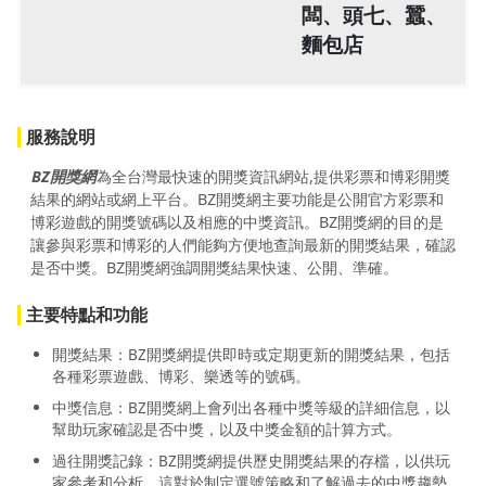
闆、頭七、蠶、
麵包店
服務說明
BZ開獎網
為全台灣最快速的開獎資訊網站,提供彩票和博彩開獎
結果的網站或網上平台。BZ開獎網主要功能是公開官方彩票和
博彩遊戲的開獎號碼以及相應的中獎資訊。BZ開獎網的目的是
讓參與彩票和博彩的人們能夠方便地查詢最新的開獎結果，確認
是否中獎。BZ開獎網強調開獎結果快速、公開、準確。
主要特點和功能
開獎結果：BZ開獎網提供即時或定期更新的開獎結果，包括
各種彩票遊戲、博彩、樂透等的號碼。
中獎信息：BZ開獎網上會列出各種中獎等級的詳細信息，以
幫助玩家確認是否中獎，以及中獎金額的計算方式。
過往開獎記錄：BZ開獎網提供歷史開獎結果的存檔，以供玩
家參考和分析。這對於制定選號策略和了解過去的中獎趨勢