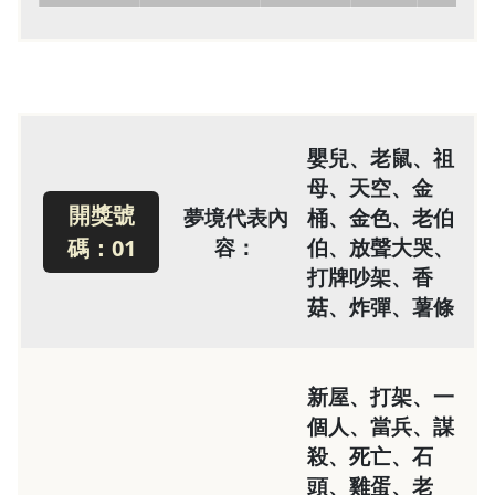
嬰兒、老鼠、祖
母、天空、金
開獎號
夢境代表內
桶、金色、老伯
碼：01
容：
伯、放聲大哭、
打牌吵架、香
菇、炸彈、薯條
新屋、打架、一
個人、當兵、謀
殺、死亡、石
頭、雞蛋、老