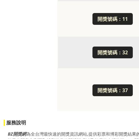
開獎號碼：11
開獎號碼：32
開獎號碼：37
服務說明
BZ開獎網
為全台灣最快速的開獎資訊網站,提供彩票和博彩開獎結果