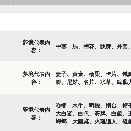
夢境代表內
中藥、馬、梅花、跳舞、外套
容：
夢境代表內
妻子、黃金、橋梁、卡片、鐵
容：
腳、尼姑、名片、水草、綜藝
晚餐、水牛、司機、櫃台、帽
夢境代表內
大白鯊、白色、簽牌、白飯、
容：
蟑螂、大圓桌、火雞追人、貔