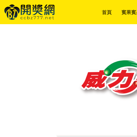
首頁
賓果賓