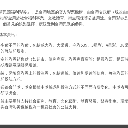
華民國福利彩券」，是台灣地區的官方彩票機構，由台灣省政府（現改由
在籌措資金用於社會福利事業、文教體育、衛生環保等公益用途。台灣彩劵
一個常見的娛樂選擇，廣泛受到台灣民眾的參與。
基本資訊：
多種不同的彩種，包括威力彩、大樂透、今彩539、3星彩、4星彩、38
同的玩法和規則。
指定的彩券銷售點（如超市、便利商店、彩券專賣店等）購買彩票。購票
碼或者讓電腦隨機選號。
碼後，需填寫彩券上的投注券，包括選號、倍數和期數等信息。每注彩票
種和投注方式。
每週都會開獎，獎金根據中獎號碼和投注方式的不同而有所變化。中獎者
心領取獎金。
收益主要用於支持社會福利、教育、文化藝術、體育發展、醫療衛生、環
參與台灣彩劵也被視為一種對社會的公益支持。