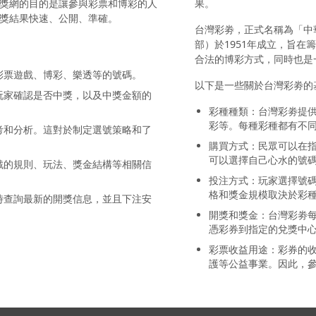
開獎網的目的是讓參與彩票和博彩的人
果。
開獎結果快速、公開、準確。
台灣彩劵，正式名稱為「中
部）於1951年成立，旨
合法的博彩方式，同時也是
彩票遊戲、博彩、樂透等的號碼。
以下是一些關於台灣彩劵的
玩家確認是否中獎，以及中獎金額的
彩種種類：台灣彩劵提供
彩等。每種彩種都有不
考和分析。這對於制定選號策略和了
購買方式：民眾可以在
可以選擇自己心水的號
戲的規則、玩法、獎金結構等相關信
投注方式：玩家選擇號
格和獎金規模取決於彩
時查詢最新的開獎信息，並且下注安
開獎和獎金：台灣彩劵
憑彩券到指定的兌獎中
彩票收益用途：彩券的
護等公益事業。因此，