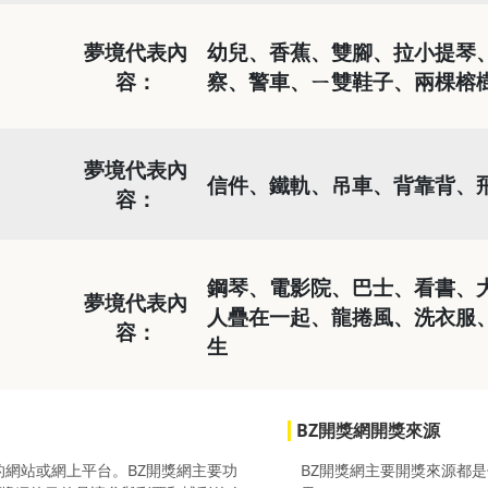
夢境代表內
幼兒、香蕉、雙腳、拉小提琴
容：
察、警車、ㄧ雙鞋子、兩棵榕
夢境代表內
信件、鐵軌、吊車、背靠背、飛
容：
鋼琴、電影院、巴士、看書、大
夢境代表內
人疊在一起、龍捲風、洗衣服
容：
生
BZ開獎網開獎來源
的網站或網上平台。BZ開獎網主要功
BZ開獎網主要開獎來源都