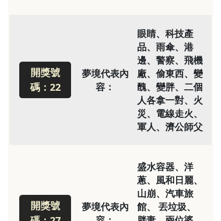
眼睛、科技產
品、雨傘、港
邊、警察、飛機
開獎號
夢境代表內
廠、偷東西、變
碼：22
容：
醜、變胖、二個
人各拿一對、火
災、電線走火、
軍人、濟公師父
盛水容器、洋
蔥、風和日麗、
山崩、汽車旅
開獎號
夢境代表內
館、 丟垃圾、
碼：27
容：
胖妻、兩位婆