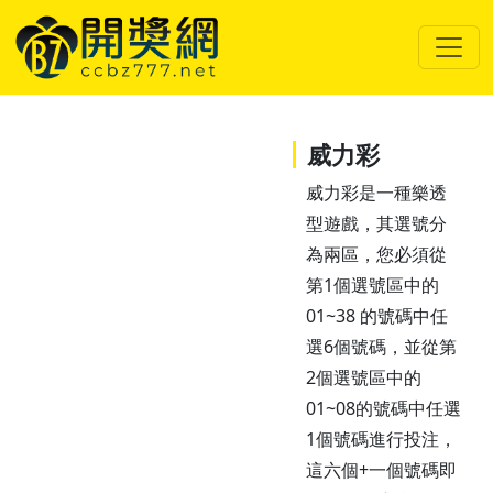
威力彩
威力彩是一種樂透
型遊戲，其選號分
為兩區，您必須從
第1個選號區中的
01~38 的號碼中任
選6個號碼，並從第
2個選號區中的
01~08的號碼中任選
1個號碼進行投注，
這六個+一個號碼即