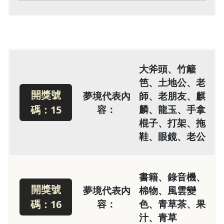
大斧頭、竹籬
笆、土地公、老
開獎號
夢境代表內
師、老朋友、麒
碼：15
容：
麟、龍玉、手拿
棍子、打架、拖
鞋、眼鏡、老公
書籍、錄音機、
開獎號
夢境代表內
棉物、風雲變
碼：16
容：
色、青草茶、果
汁、青草