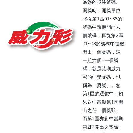
為您的投注號碼。
開獎時，開獎單位
將從第1區01~38的
號碼中隨機開出六
個號碼，再從第2區
01~08的號碼中隨機
開出一個號碼，這
一組六個+一個號
碼，就是該期威力
彩的中獎號碼，也
稱為「獎號」。您
第1區的選號中，如
果對中當期第1區開
出之任一個獎號，
而第2區亦對中當期
第2區開出之獎號，