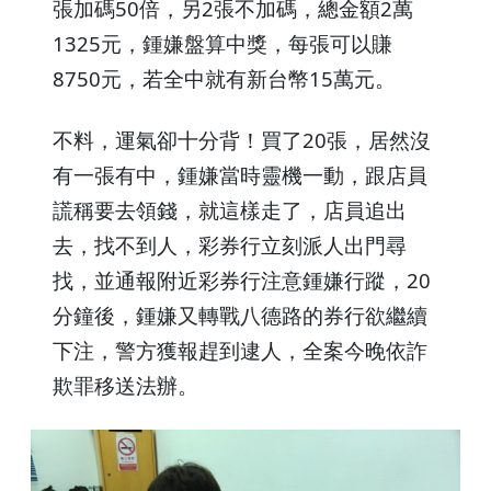
張加碼50倍，另2張不加碼，總金額2萬
1325元，鍾嫌盤算中獎，每張可以賺
8750元，若全中就有新台幣15萬元。
不料，運氣卻十分背！買了20張，居然沒
有一張有中，鍾嫌當時靈機一動，跟店員
謊稱要去領錢，就這樣走了，店員追出
去，找不到人，彩券行立刻派人出門尋
找，並通報附近彩券行注意鍾嫌行蹤，20
分鐘後，鍾嫌又轉戰八德路的券行欲繼續
下注，警方獲報趕到逮人，全案今晚依詐
欺罪移送法辦。