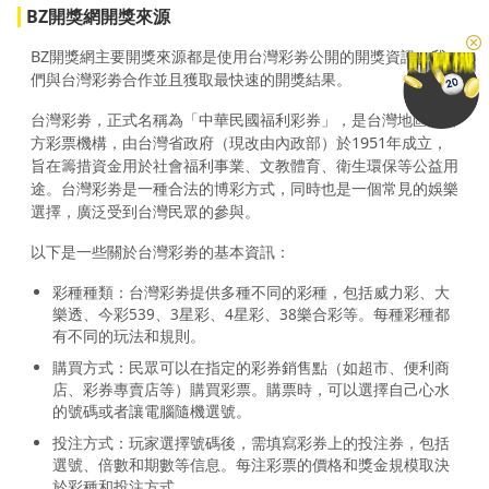
BZ開獎網開獎來源
BZ開獎網主要開獎來源都是使用台灣彩劵公開的開獎資訊，我
們與台灣彩劵合作並且獲取最快速的開獎結果。
台灣彩劵，正式名稱為「中華民國福利彩券」，是台灣地區的官
方彩票機構，由台灣省政府（現改由內政部）於1951年成立，
旨在籌措資金用於社會福利事業、文教體育、衛生環保等公益用
途。台灣彩劵是一種合法的博彩方式，同時也是一個常見的娛樂
選擇，廣泛受到台灣民眾的參與。
以下是一些關於台灣彩劵的基本資訊：
彩種種類：台灣彩劵提供多種不同的彩種，包括威力彩、大
樂透、今彩539、3星彩、4星彩、38樂合彩等。每種彩種都
有不同的玩法和規則。
購買方式：民眾可以在指定的彩券銷售點（如超市、便利商
店、彩券專賣店等）購買彩票。購票時，可以選擇自己心水
的號碼或者讓電腦隨機選號。
投注方式：玩家選擇號碼後，需填寫彩券上的投注券，包括
選號、倍數和期數等信息。每注彩票的價格和獎金規模取決
於彩種和投注方式。