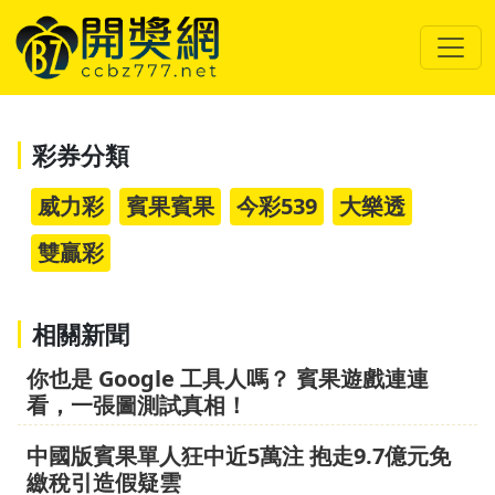
彩券分類
威力彩
賓果賓果
今彩539
大樂透
雙贏彩
相關新聞
你也是 Google 工具人嗎？ 賓果遊戲連連
看，一張圖測試真相！
中國版賓果單人狂中近5萬注 抱走9.7億元免
繳稅引造假疑雲