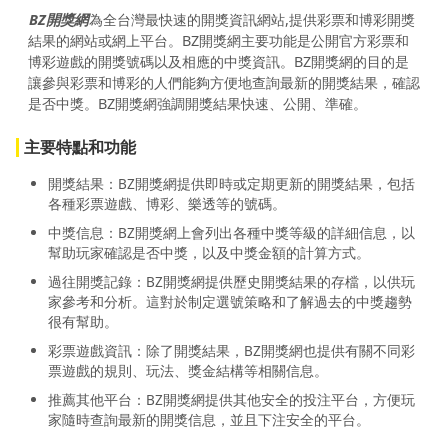
BZ開獎網
為全台灣最快速的開獎資訊網站,提供彩票和博彩開獎
結果的網站或網上平台。BZ開獎網主要功能是公開官方彩票和
博彩遊戲的開獎號碼以及相應的中獎資訊。BZ開獎網的目的是
讓參與彩票和博彩的人們能夠方便地查詢最新的開獎結果，確認
是否中獎。BZ開獎網強調開獎結果快速、公開、準確。
主要特點和功能
開獎結果：BZ開獎網提供即時或定期更新的開獎結果，包括
各種彩票遊戲、博彩、樂透等的號碼。
中獎信息：BZ開獎網上會列出各種中獎等級的詳細信息，以
幫助玩家確認是否中獎，以及中獎金額的計算方式。
過往開獎記錄：BZ開獎網提供歷史開獎結果的存檔，以供玩
家參考和分析。這對於制定選號策略和了解過去的中獎趨勢
很有幫助。
彩票遊戲資訊：除了開獎結果，BZ開獎網也提供有關不同彩
票遊戲的規則、玩法、獎金結構等相關信息。
推薦其他平台：BZ開獎網提供其他安全的投注平台，方便玩
家隨時查詢最新的開獎信息，並且下注安全的平台。