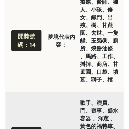
擦屎、醫師、獵
人、小孩、修
女、鐵門、出
殯、樹、甘蔗
園、去世、一隻
開獎號
夢境代表內
貓、玉蜀黍、廁
碼：14
容：
所、燒餅油條
、馬路、工作、
掛掉、商店、甘
蔗園、口袋、墳
墓、獅子、棺
歌手、演員、
門、喪事、盛水
容器 、洋蔥 、
黃色的福特車、