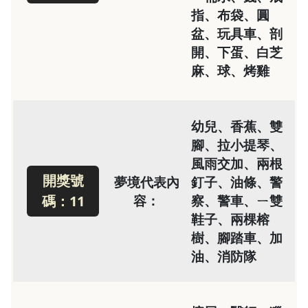
指、布袋、圓
盆、玩具車、剖
開、下蛋、白芝
麻、球、烤雞
幼兒、香蕉、雙
腳、拉小提琴、
風雨交加、兩根
開獎號
夢境代表內
釘子、油條、警
碼：11
容：
察、警車、ㄧ雙
鞋子、兩棵榕
樹、腳踏車、加
油、消防隊