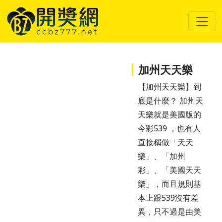
加州天天樂
【加州天天樂】到
底是什麼？ 加州天
天樂就是美國版的
今彩539 ，也有人
直接稱做「天天
樂」、「加州
彩」、「美國天天
樂」，而且規則基
本上跟539沒有差
異，只不過是由美