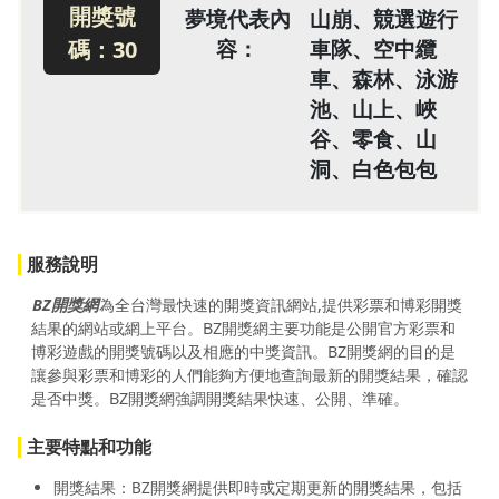
開獎號
夢境代表內
山崩、競選遊行
碼：30
容：
車隊、空中纜
車、森林、泳游
池、山上、峽
谷、零食、山
洞、白色包包
服務說明
BZ開獎網
為全台灣最快速的開獎資訊網站,提供彩票和博彩開獎
結果的網站或網上平台。BZ開獎網主要功能是公開官方彩票和
博彩遊戲的開獎號碼以及相應的中獎資訊。BZ開獎網的目的是
讓參與彩票和博彩的人們能夠方便地查詢最新的開獎結果，確認
是否中獎。BZ開獎網強調開獎結果快速、公開、準確。
主要特點和功能
開獎結果：BZ開獎網提供即時或定期更新的開獎結果，包括