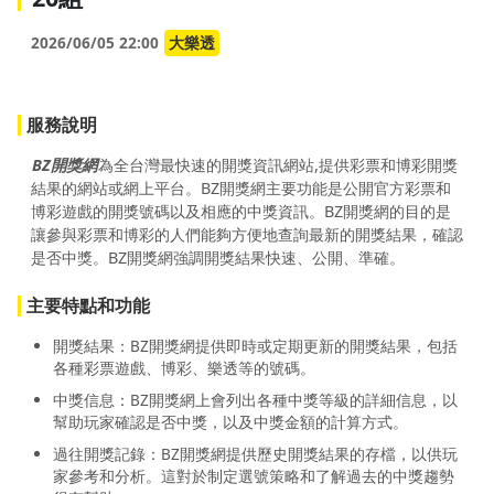
2026/06/05 22:00
大樂透
服務說明
BZ開獎網
為全台灣最快速的開獎資訊網站,提供彩票和博彩開獎
結果的網站或網上平台。BZ開獎網主要功能是公開官方彩票和
博彩遊戲的開獎號碼以及相應的中獎資訊。BZ開獎網的目的是
讓參與彩票和博彩的人們能夠方便地查詢最新的開獎結果，確認
是否中獎。BZ開獎網強調開獎結果快速、公開、準確。
主要特點和功能
開獎結果：BZ開獎網提供即時或定期更新的開獎結果，包括
各種彩票遊戲、博彩、樂透等的號碼。
中獎信息：BZ開獎網上會列出各種中獎等級的詳細信息，以
幫助玩家確認是否中獎，以及中獎金額的計算方式。
過往開獎記錄：BZ開獎網提供歷史開獎結果的存檔，以供玩
家參考和分析。這對於制定選號策略和了解過去的中獎趨勢