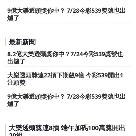
9億大樂透頭獎你中？ 7/28今彩539獎號也出
爐了
最新新聞
8.2億大樂透頭獎你中？7/24今彩539獎號也
出爐了
大樂透頭獎連22摃下期飆9億 今彩539開出1
注頭獎
9億大樂透頭獎你中？ 7/28今彩539獎號也出
爐了
大樂透頭獎連8摃 端午加碼100萬獎開出
20組