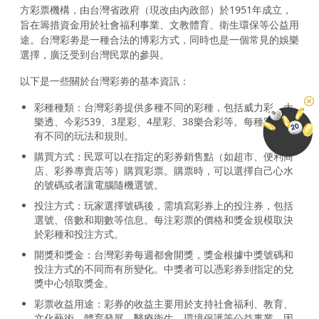
方彩票機構，由台灣省政府（現改由內政部）於1951年成立，
旨在籌措資金用於社會福利事業、文教體育、衛生環保等公益用
途。台灣彩劵是一種合法的博彩方式，同時也是一個常見的娛樂
選擇，廣泛受到台灣民眾的參與。
以下是一些關於台灣彩劵的基本資訊：
彩種種類：台灣彩劵提供多種不同的彩種，包括威力彩、大
樂透、今彩539、3星彩、4星彩、38樂合彩等。每種彩種都
有不同的玩法和規則。
購買方式：民眾可以在指定的彩券銷售點（如超市、便利商
店、彩券專賣店等）購買彩票。購票時，可以選擇自己心水
的號碼或者讓電腦隨機選號。
投注方式：玩家選擇號碼後，需填寫彩券上的投注券，包括
選號、倍數和期數等信息。每注彩票的價格和獎金規模取決
於彩種和投注方式。
開獎和獎金：台灣彩劵每週都會開獎，獎金根據中獎號碼和
投注方式的不同而有所變化。中獎者可以憑彩券到指定的兌
獎中心領取獎金。
彩票收益用途：彩券的收益主要用於支持社會福利、教育、
文化藝術、體育發展、醫療衛生、環境保護等公益事業。因