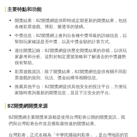
主要特點和功能
開獎結果：BZ開獎網提供即時或定期更新的開獎結果，包括
各種彩票遊戲、博彩、樂透等的號碼。
中獎信息：BZ開獎網上會列出各種中獎等級的詳細信息，以
幫助玩家確認是否中獎，以及中獎金額的計算方式。
過往開獎記錄：BZ開獎網提供歷史開獎結果的存檔，以供玩
家參考和分析。這對於制定選號策略和了解過去的中獎趨勢
很有幫助。
彩票遊戲資訊：除了開獎結果，BZ開獎網也提供有關不同彩
票遊戲的規則、玩法、獎金結構等相關信息。
推薦其他平台：BZ開獎網提供其他安全的投注平台，方便玩
家隨時查詢最新的開獎信息，並且下注安全的平台。
BZ開獎網開獎來源
BZ開獎網主要開獎來源都是使用台灣彩劵公開的開獎資訊，我
們與台灣彩劵合作並且獲取最快速的開獎結果。
台灣彩劵，正式名稱為「中華民國福利彩券」，是台灣地區的官