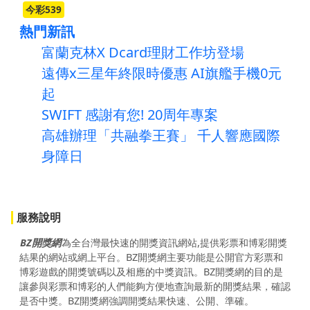
今彩539
熱門新訊
富蘭克林X Dcard理財工作坊登場
遠傳x三星年終限時優惠 AI旗艦手機0元
起
SWIFT 感謝有您! 20周年專案
高雄辦理「共融拳王賽」 千人響應國際
身障日
服務說明
BZ開獎網
為全台灣最快速的開獎資訊網站,提供彩票和博彩開獎
結果的網站或網上平台。BZ開獎網主要功能是公開官方彩票和
博彩遊戲的開獎號碼以及相應的中獎資訊。BZ開獎網的目的是
讓參與彩票和博彩的人們能夠方便地查詢最新的開獎結果，確認
是否中獎。BZ開獎網強調開獎結果快速、公開、準確。